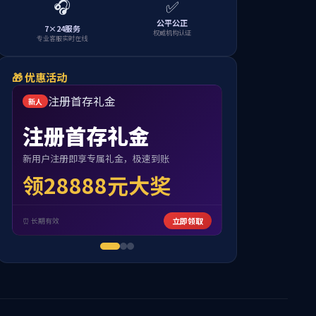
于2020年11月重新组建，mansion88明
职责。注册资金2.5亿元人民币。
与旅游项目开发、金融投资与资产运营、