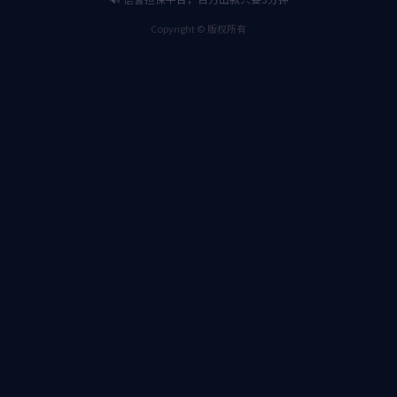
高速、国省干线、一般公路工程建设、施工、养护管
工程建设主要材料供应；模板预制构件的制作销售。
设、开发、销售、租赁；物业管理；土地开发整理。
务：
酒店经营管理；旅游项目；广告及文创产品设计
公路项目前期筹融资及建设运营管理；融资租赁；融
础设施投资、建设、运营；交通运输场站建设。